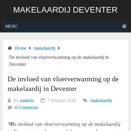
Skip
MAKELAARDIJ DEVENTER
to
content
MENU
Home
makelaardij
De invloed van vloerverwarming op de makelaardij in
Deventer
De invloed van vloerverwarming op de
makelaardij in Deventer
By
makela
7 februari 2024
makelaardij
0 Comments
“De invloed van vloerverwarming op de makelaardij